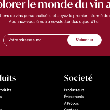
plorer le monde du vin 
ns de vins personnalisées et soyez le premier informé de n
Abonnez-vous à notre newsletter dès aujourd'hui !
A
A
d
S'abonner
d
r
r
e
e
s
s
s
s
e
e
*
e
e
-
-
uits
Societé
m
m
a
a
i
i
roduits
Producteurs
l
l
cs
Événements
*
À Propos