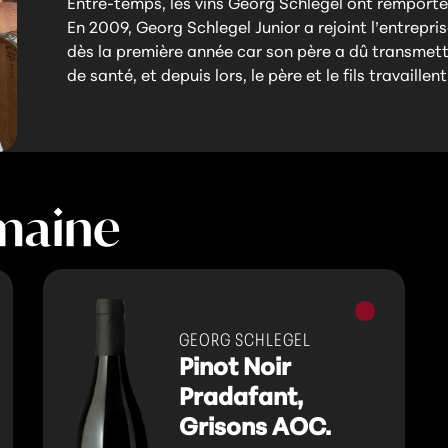
Entre-temps, les vins Georg Schlegel ont remporté
En 2009, Georg Schlegel Junior a rejoint l’entrepri
dès la première année car son père a dû transmettr
de santé, et depuis lors, le père et le fils travaille
maine
Vins
s
rouges
GEORG SCHLEGEL
Pinot Noir
Pradafant,
Grisons AOC.