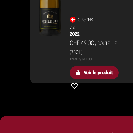
GRISONS
75CL
2022
CHF 49.00
/ BOUTEILLE
(75CL)
Voir le produit