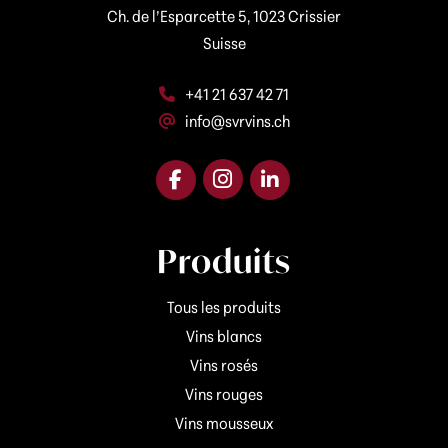
d
r
Ch. de l’Esparcette 5, 1023 Crissier
e
Suisse
s
s
e
+41 21 637 42 71
info@svrvins.ch
Produits
Tous les produits
Vins blancs
Vins rosés
Vins rouges
Vins mousseux