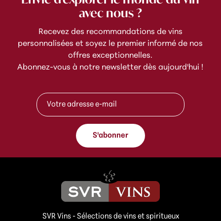
avec nous ?
Recevez des recommandations de vins
personnalisées et soyez le premier informé de nos
offres exceptionnelles.
Abonnez-vous à notre newsletter dès aujourd'hui !
A
A
d
d
r
r
e
e
s
s
s
S'abonner
s
e
e
e
e
-
-
m
m
a
a
i
i
l
l
A
SVR Vins - Sélections de vins et spiritueux
*