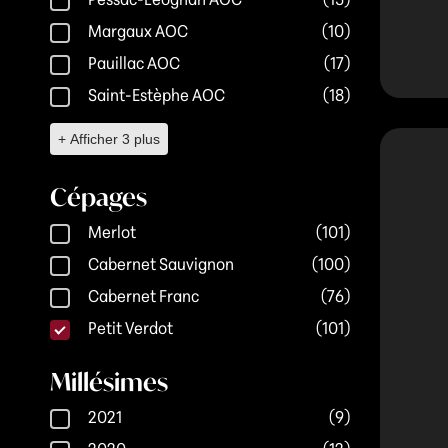
Pessac-Léognan AOC
(15)
Margaux AOC
(10)
Pauillac AOC
(17)
Saint-Estèphe AOC
(18)
+ Afficher 3 plus
Cépages
Cépages
Merlot
(101)
Cabernet Sauvignon
(100)
Cabernet Franc
(76)
Petit Verdot
(101)
Millésimes
Millésimes
2021
(9)