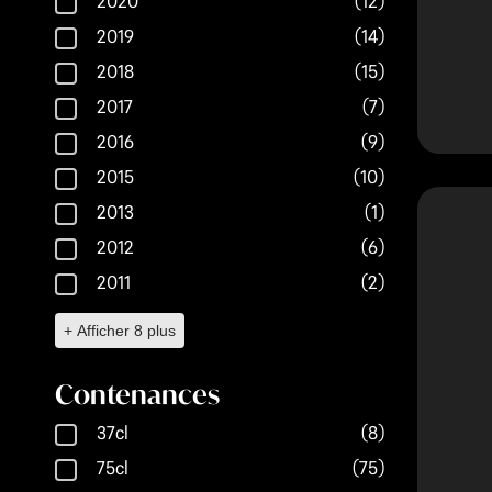
2020
(12)
2019
(14)
2018
(15)
2017
(7)
2016
(9)
2015
(10)
2013
(1)
2012
(6)
2011
(2)
+ Afficher 8 plus
Contenances
Contenances
37cl
(8)
75cl
(75)