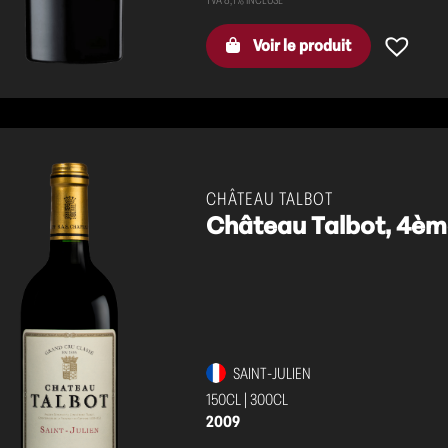
Voir le produit
CHÂTEAU TALBOT
Château Talbot, 4èm
SAINT-JULIEN
150CL
|
300CL
2009