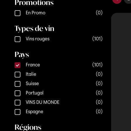
Promotions
Promotions
En Promo
(0)
Types de vin
Types de vin
Vins rouges
(101)
Pays
Pays
France
(101)
Italie
(0)
Suisse
(0)
Portugal
(0)
VINS DU MONDE
(0)
Espagne
(0)
Régions