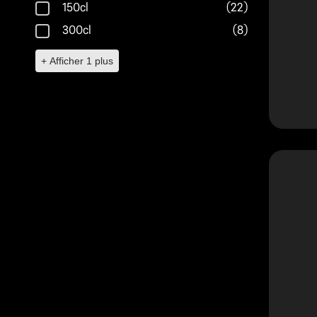
150cl
(22)
300cl
(8)
+ Afficher 1 plus