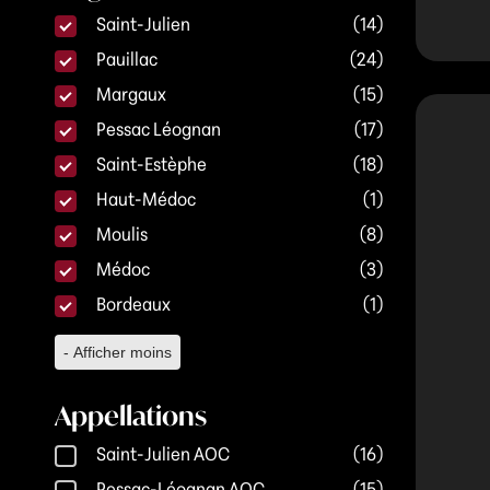
Régions
Saint-Julien
(14)
Pauillac
(24)
Margaux
(15)
Pessac Léognan
(17)
Saint-Estèphe
(18)
Haut-Médoc
(1)
Moulis
(8)
Médoc
(3)
Bordeaux
(1)
- Afficher moins
Appellations
Appellations
Saint-Julien AOC
(16)