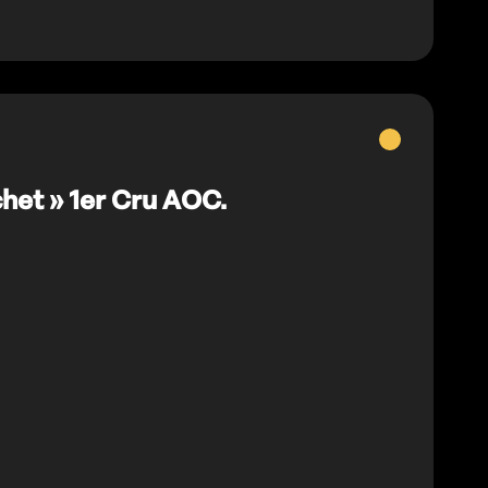
Vins
blancs
het » 1er Cru AOC.