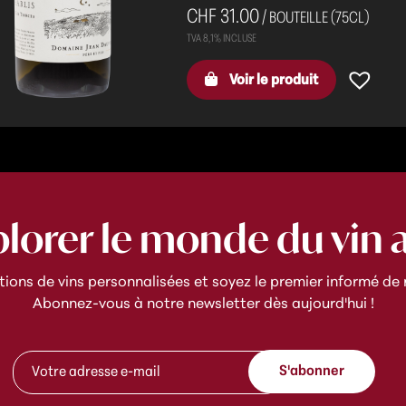
CHF 31.00
/ BOUTEILLE (75CL)
Voir le produit
plorer le monde du vin 
ns de vins personnalisées et soyez le premier informé de n
Abonnez-vous à notre newsletter dès aujourd'hui !
e
A
-
S'abonner
d
m
r
a