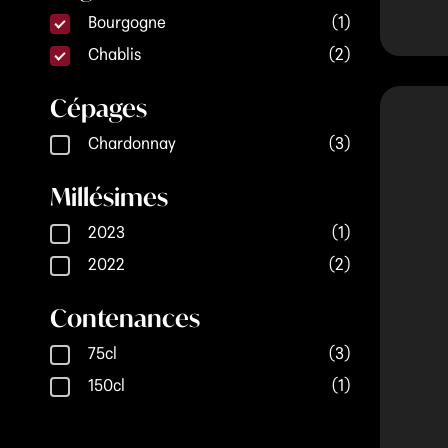
Régions
Bourgogne
(1)
Chablis
(2)
Cépages
Cépages
Chardonnay
(3)
Millésimes
Millésimes
2023
(1)
2022
(2)
Contenances
Contenances
75cl
(3)
150cl
(1)