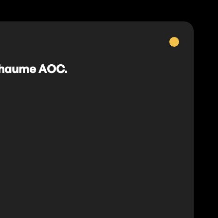
Vins
blancs
chaume AOC.