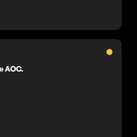
Vins
blancs
 » AOC.