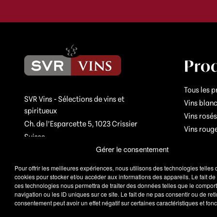
Prod
Tous les p
SVR Vins - Sélections de vins et
Vins blan
spiritueux
Vins rosés
Ch. de l’Esparcette 5, 1023 Crissier
Vins roug
Suisse
Vins mous
Gérer le consentement
+41 21 637 42 71
Pour offrir les meilleures expériences, nous utilisons des technologies telles 
info@svrvins.ch
cookies pour stocker et/ou accéder aux informations des appareils. Le fait de
ces technologies nous permettra de traiter des données telles que le compo
navigation ou les ID uniques sur ce site. Le fait de ne pas consentir ou de reti
consentement peut avoir un effet négatif sur certaines caractéristiques et fonc