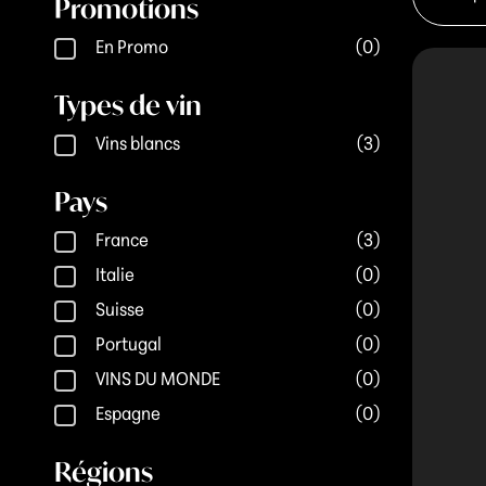
Promotions
Promotions
En Promo
(0)
Types de vin
Types de vin
Vins blancs
(3)
Pays
Pays
France
(3)
Italie
(0)
Suisse
(0)
Portugal
(0)
VINS DU MONDE
(0)
Espagne
(0)
Régions