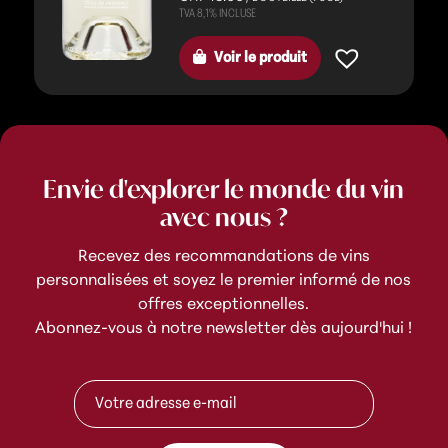
Voir le produit
Envie d'explorer le monde du vin
avec nous ?
Recevez des recommandations de vins
personnalisées et soyez le premier informé de nos
offres exceptionnelles.
Abonnez-vous à notre newsletter dès aujourd'hui !
A
A
d
d
r
r
e
e