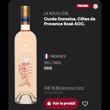
Vins
PROMO
rosés
LA ROUILLÈRE
Cuvée Domaine, Côtes de
Provence Rosé AOC.
PROVENCE
75CL
|
150CL
2025
CHF 15.30
/ BOUTEILLE (75CL)
Voir le produit