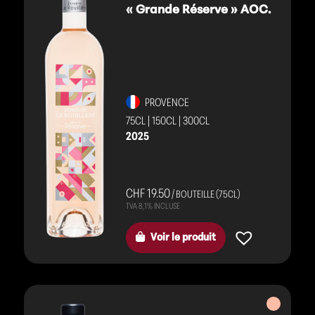
« Grande Réserve » AOC.
PROVENCE
75CL
|
150CL
|
300CL
2025
CHF 19.50
/ BOUTEILLE (75CL)
Voir le produit
Vins