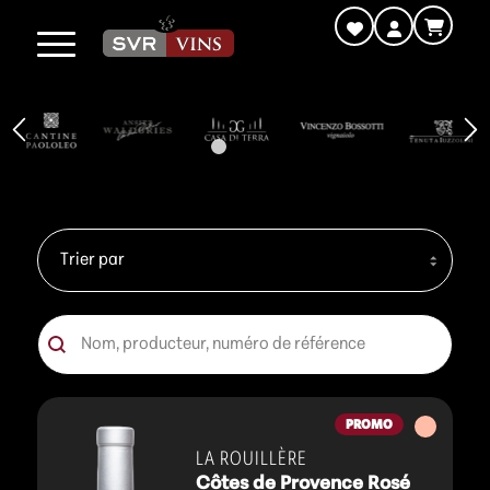
1
2
3
4
5
6
7
8
Tri
Trier le contenu
Recherche
Rechercher
Vins
PROMO
rosés
LA ROUILLÈRE
Côtes de Provence Rosé