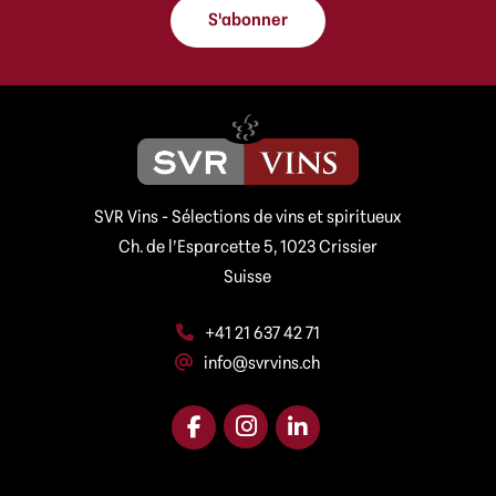
s
s
s
S'abonner
s
e
e
e
e
-
-
m
m
a
a
i
i
l
l
A
d
*
SVR Vins - Sélections de vins et spiritueux
r
Ch. de l’Esparcette 5, 1023 Crissier
e
s
Suisse
s
e
+41 21 637 42 71
info@svrvins.ch