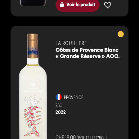
Voir le produit
Vins
blancs
LA ROUILLÈRE
Côtes de Provence Blanc
« Grande Réserve » AOC.
PROVENCE
75CL
2022
CHF 18.00
/ BOUTEILLE (75CL)