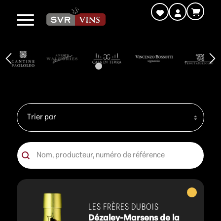
1
2
3
4
5
6
7
8
Tri
Trier le contenu
Recherche
Rechercher
Vins
blancs
LES FRÈRES DUBOIS
Dézaley-Marsens de la