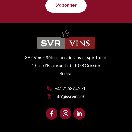
r
s
e
S'abonner
s
s
e
s
e
e
-
m
a
i
l
*
SVR Vins - Sélections de vins et spiritueux
Ch. de l’Esparcette 5, 1023 Crissier
Suisse
+41 21 637 42 71
info@svrvins.ch