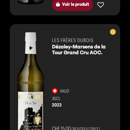
Voir le produit
Vins
blancs
LES FRÈRES DUBOIS
Dézaley-Marsens de la
Tour Grand Cru AOC.
VAUD
35CL
2023
CHF 15.00
/ BOUTEILLE (35CL)