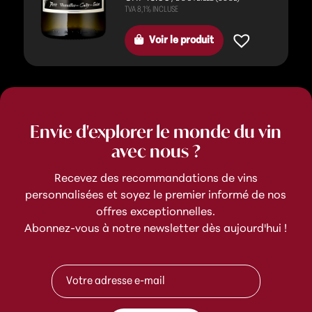
Voir le produit
Envie d'explorer le monde du vin
avec nous ?
Recevez des recommandations de vins
personnalisées et soyez le premier informé de nos
offres exceptionnelles.
Abonnez-vous à notre newsletter dès aujourd'hui !
*
A
*
d
A
r
d
e