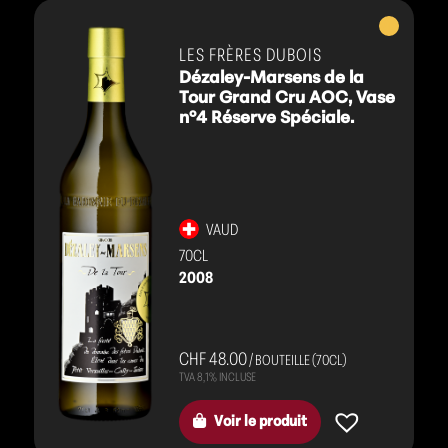
Vins
blancs
LES FRÈRES DUBOIS
Dézaley-Marsens de la
Tour Grand Cru AOC, Vase
n°4 Réserve Spéciale.
VAUD
70CL
2008
CHF 48.00
/ BOUTEILLE (70CL)
Voir le produit