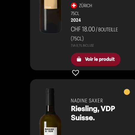
ZÜRICH
75CL
2024
CHF 18.00
/ BOUTEILLE
(75CL)
Voir le produit
Vins
blanc
NADINE SAXER
Riesling, VDP
Suisse.