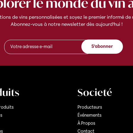
plorer le monde du vin 
ns de vins personnalisées et soyez le premier informé de n
Abonnez-vous à notre newsletter dès aujourd'hui !
*
A
A
S'abonner
d
d
r
r
e
e
s
s
s
s
e
e
e
A
-
d
uits
Societé
m
r
a
e
i
s
roduits
Producteurs
l
s
cs
Événements
e
*
À Propos
es
Contact