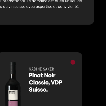
’international. Le domaine est aussi un lieu de
 du vin suisse avec expertise et convivialité.
Vins
rouges
NADINE SAXER
Pinot Noir
Classic, VDP
Suisse.