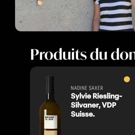
Produits du do
Vins
blanc
NADINE SAXER
Sylvie Riesling-
Silvaner, VDP
Suisse.