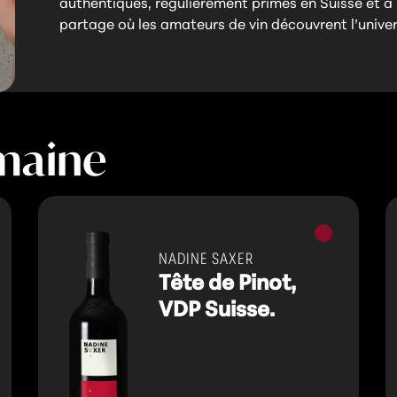
authentiques, régulièrement primés en Suisse et à l
partage où les amateurs de vin découvrent l’univers
maine
Vins
s
rouges
NADINE SAXER
Tête de Pinot,
VDP Suisse.