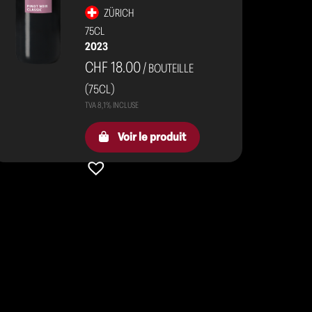
ZÜRICH
75CL
2023
CHF 18.00
/ BOUTEILLE
(75CL)
Voir le produit