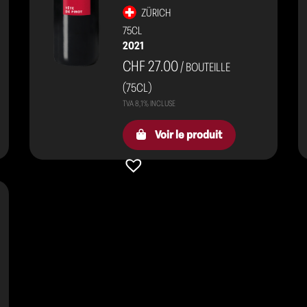
ZÜRICH
75CL
2021
CHF 27.00
/ BOUTEILLE
(75CL)
Voir le produit
s