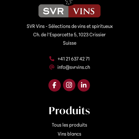
m
a
i
l
SVR Vins - Sélections de vins et spiritueux
*
Ch. de l’Esparcette 5, 1023 Crissier
Suisse
+41 21 637 42 71
info@svrvins.ch
Produits
Tous les produits
Vins blancs