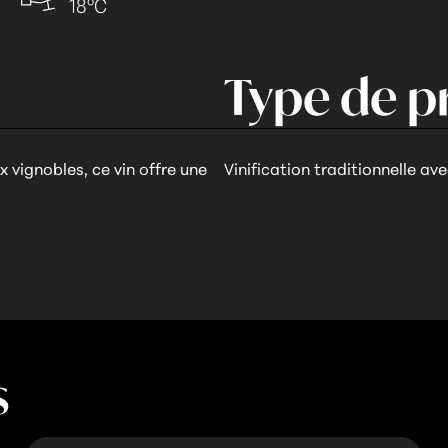
18°C
Type de p
x vignobles, ce vin offre une
Vinification traditionnelle av
s