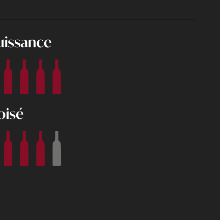
uissance
oisé