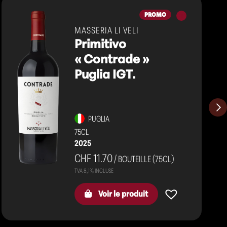
Vins
PROMO
rouges
MASSERIA LI VELI
Primitivo
« Contrade »
Puglia IGT.
PUGLIA
75CL
2025
CHF 11.70
/ BOUTEILLE (75CL)
Voir le produit