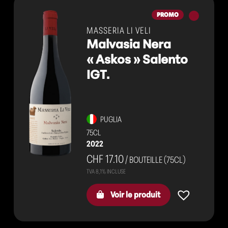
Vins
PROMO
rouges
MASSERIA LI VELI
Malvasia Nera
« Askos » Salento
IGT.
PUGLIA
75CL
2022
CHF 17.10
/ BOUTEILLE (75CL)
Voir le produit