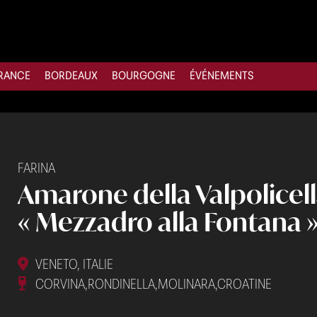
RANCE
BORDEAUX
BOURGOGNE
ÉVÉNEMENTS
FARINA
Amarone della Valpolice
« Mezzadro alla Fontana »
VENETO, ITALIE
CORVINA,RONDINELLA,MOLINARA,CROATINE