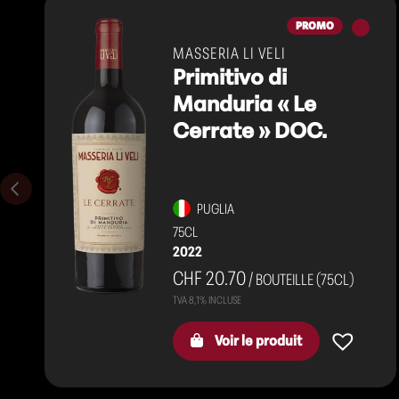
Vins
PROMO
rouges
MASSERIA LI VELI
Primitivo di
Manduria « Le
Cerrate » DOC.
PUGLIA
75CL
2022
CHF 20.70
/ BOUTEILLE (75CL)
Voir le produit