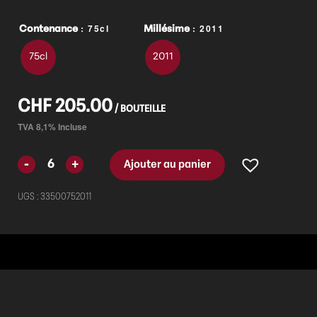
: 75cl
: 2011
Contenance
Millésime
75cl
2011
CHF
205.00
Ajouter au panier
UGS :
33500752011