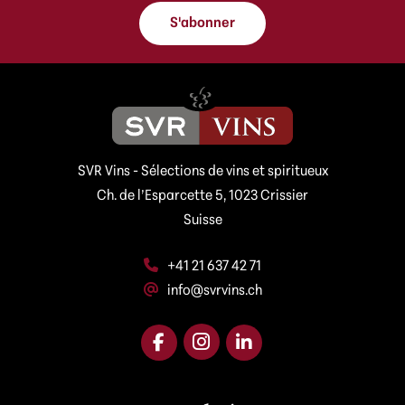
e
s
s
s
S'abonner
s
e
e
A
e
d
-
r
m
e
a
s
i
s
l
e
SVR Vins - Sélections de vins et spiritueux
A
*
d
Ch. de l’Esparcette 5, 1023 Crissier
r
Suisse
e
s
s
+41 21 637 42 71
e
info@svrvins.ch