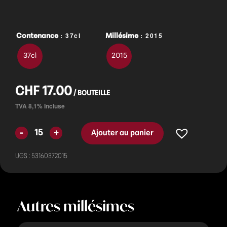
: 37cl
: 2015
Contenance
Millésime
37cl
2015
CHF
17.00
Ajouter au panier
UGS :
53160372015
Autres millésimes