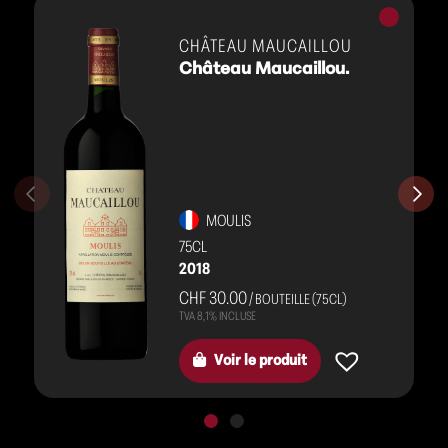
Vins
rouges
CHÂTEAU MAUCAILLOU
Château Maucaillou.
MOULIS
75CL
2018
CHF 30.00
/ BOUTEILLE (75CL)
Voir le produit