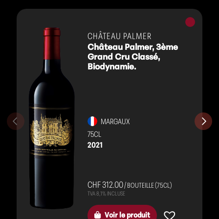
Vins
rouges
CHÂTEAU PALMER
Château Palmer, 3ème
Grand Cru Classé,
Biodynamie.
MARGAUX
75CL
2021
CHF 312.00
/ BOUTEILLE (75CL)
Voir le produit