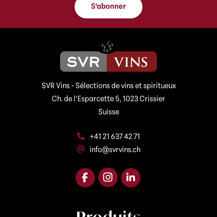
s
l
S'abonner
s
e
e
-
e
m
-
a
m
i
a
l
i
A
l
d
SVR Vins - Sélections de vins et spiritueux
r
*
e
Ch. de l’Esparcette 5, 1023 Crissier
s
Suisse
s
e
+41 21 637 42 71
info@svrvins.ch