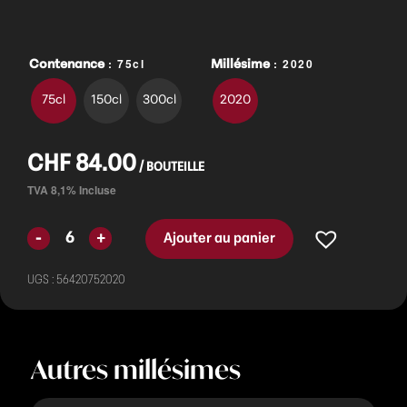
: 75cl
: 2020
Contenance
Millésime
75cl
150cl
300cl
2020
CHF
84.00
Ajouter au panier
UGS :
56420752020
Autres millésimes