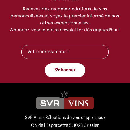
Recevez des recommandations de vins
personnalisées et soyez le premier informé de nos
offres exceptionnelles.
Abonnez-vous à notre newsletter dès aujourd'hui !
e
A
-
d
m
r
a
e
i
s
l
S'abonner
s
A
e
d
e
r
-
e
m
s
a
s
i
e
l
*
SVR Vins - Sélections de vins et spiritueux
*
Ch. de l’Esparcette 5, 1023 Crissier