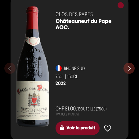
Vins
rouges
CLOS DES PAPES
Châteauneuf du Pape
AOC.
RHÔNE SUD
75CL
|
150CL
2022
CHF 81.00
/ BOUTEILLE (75CL)
Voir le produit