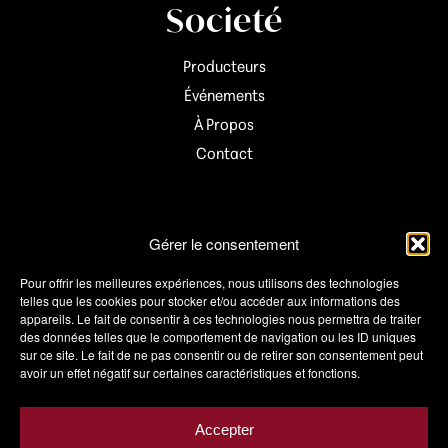
Societé
Producteurs
Événements
À Propos
Contact
Informations
Gérer le consentement
Mon compte
Pour offrir les meilleures expériences, nous utilisons des technologies
telles que les cookies pour stocker et/ou accéder aux informations des
Panier
appareils. Le fait de consentir à ces technologies nous permettra de traiter
des données telles que le comportement de navigation ou les ID uniques
Wishlist
sur ce site. Le fait de ne pas consentir ou de retirer son consentement peut
Conditions de vente
avoir un effet négatif sur certaines caractéristiques et fonctions.
Livraison
Politique de confidentialité
Accepter