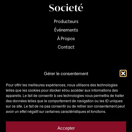
Societé
Producteurs
Événements
À Propos
Contact
Informations
Gérer le consentement
Mon compte
Pour offrir les meilleures expériences, nous utilisons des technologies
telles que les cookies pour stocker et/ou accéder aux informations des
Panier
appareils. Le fait de consentir à ces technologies nous permettra de traiter
des données telles que le comportement de navigation ou les ID uniques
Wishlist
sur ce site. Le fait de ne pas consentir ou de retirer son consentement peut
Conditions de vente
avoir un effet négatif sur certaines caractéristiques et fonctions.
Livraison
Politique de confidentialité
Accepter