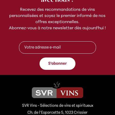
Recevez des recommandations de vins
personnalisées et soyez le premier informé de nos
offres exceptionnelles.
Abonnez-vous à notre newsletter dès aujourd'hui !
e
A
-
d
m
r
a
e
i
s
l
S'abonner
s
A
e
d
e
r
-
e
m
s
a
s
i
e
l
*
SVR Vins - Sélections de vins et spiritueux
*
Ch. de l’Esparcette 5, 1023 Crissier