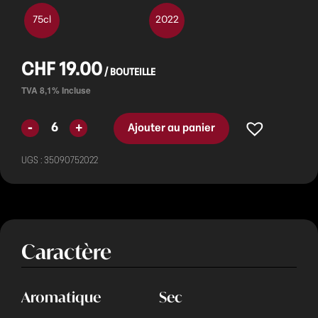
75cl
2022
CHF
19.00
Ajouter au panier
UGS :
35090752022
Caractère
Aromatique
Sec