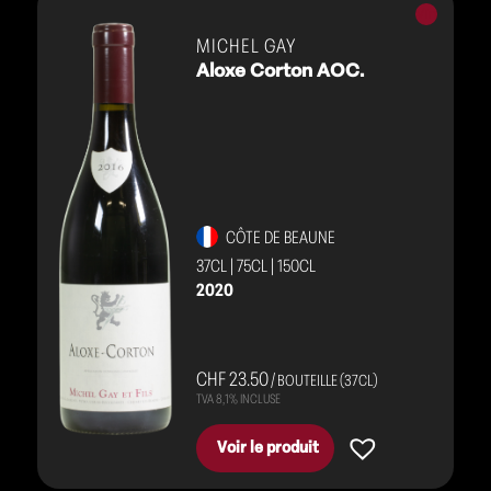
Vins
rouges
MICHEL GAY
Aloxe Corton AOC.
CÔTE DE BEAUNE
37CL
|
75CL
|
150CL
2020
CHF 23.50
/ BOUTEILLE (37CL)
Voir le produit