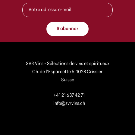
A
A
d
d
r
r
e
e
s
s
s
S'abonner
s
e
e
e
e
-
-
m
m
a
a
i
SVR Vins - Sélections de vins et spiritueux
i
l
Ch. de l’Esparcette 5, 1023 Crissier
l
*
Suisse
+41 21 637 42 71
info@svrvins.ch