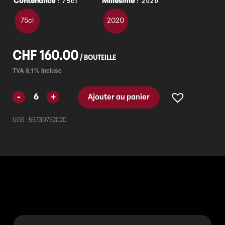
: 75cl
: 2020
Contenance
Millésime
75cl
2020
CHF
160.00
Ajouter au panier
UGS :
55730752020