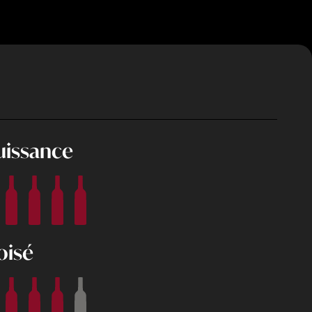
uissance
oisé