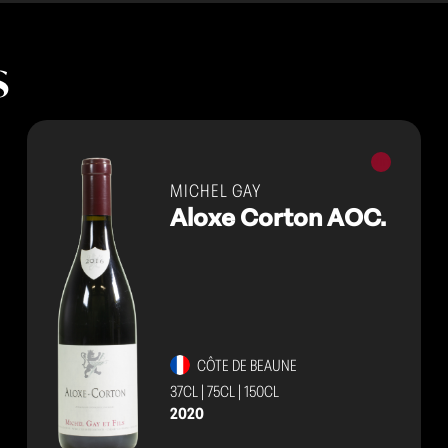
s
Vins
rouges
MICHEL GAY
Aloxe Corton AOC.
CÔTE DE BEAUNE
37CL
|
75CL
|
150CL
2020