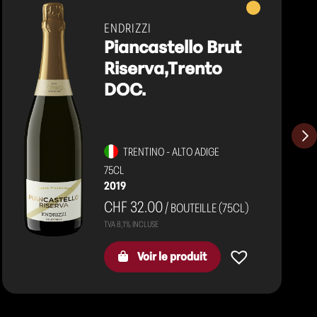
Vins
mousseux
ENDRIZZI
Piancastello Brut
Riserva,Trento
DOC.
TRENTINO - ALTO ADIGE
75CL
2019
CHF 32.00
/ BOUTEILLE (75CL)
Voir le produit