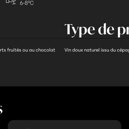
6-8°C
Type de p
rts fruités ou au chocolat
Vin doux naturel issu du cép
s