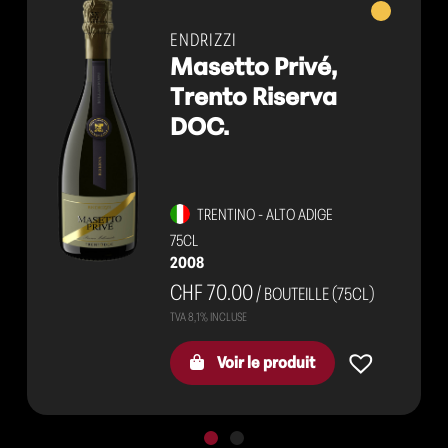
Vins
x
mousseux
ENDRIZZI
Masetto Privé,
Trento Riserva
DOC.
TRENTINO - ALTO ADIGE
75CL
2008
CHF 70.00
/ BOUTEILLE (75CL)
Voir le produit