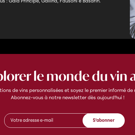
us : Gaia Principe, Gallina, Fausoni e Basarin.
plorer le monde du vin 
ns de vins personnalisées et soyez le premier informé de n
Abonnez-vous à notre newsletter dès aujourd'hui !
A
A
d
S'abonner
d
r
r
e
e
s