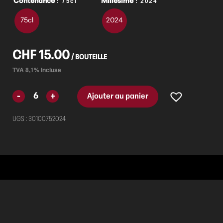
: 75cl
: 2024
Contenance
Millésime
75cl
2024
CHF
15.00
Ajouter au panier
UGS :
30100752024