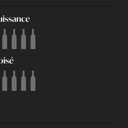
uissance
oisé