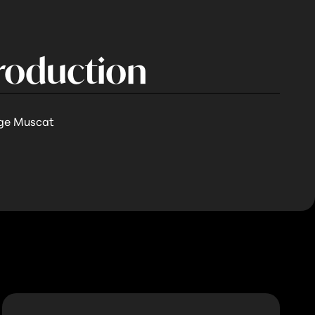
roduction
age Muscat