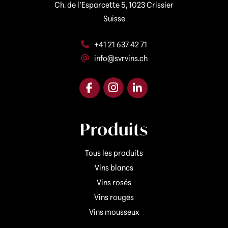
e
Ch. de l’Esparcette 5, 1023 Crissier
l
e
-
*
Suisse
m
a
+41 21 637 42 71
i
l
info@svrvins.ch
Produits
Tous les produits
Vins blancs
Vins rosés
Vins rouges
Vins mousseux