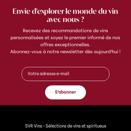
Envie d'explorer le monde du vin
avec nous ?
Recevez des recommandations de vins
personnalisées et soyez le premier informé de nos
offres exceptionnelles.
Abonnez-vous à notre newsletter dès aujourd'hui !
e
A
-
d
m
r
a
e
i
s
l
S'abonner
s
A
e
d
e
r
-
e
m
s
a
s
SVR Vins - Sélections de vins et spiritueux
i