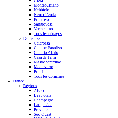
Glera
Montepulciano
Nebbiolo
Nero d'Avola
Primitivo
Sangiovese
Vermentino
Tous les cépages
Domaines
Caiarossa
Cantine Paradiso
Claudio Alario
Casa di Terra
Mastroberardino
Monteverro
Prinsi
Tous les domaines
France
Régions
Alsace
Beaujolais
Champagne
Languedoc
Provence
Sud Ouest