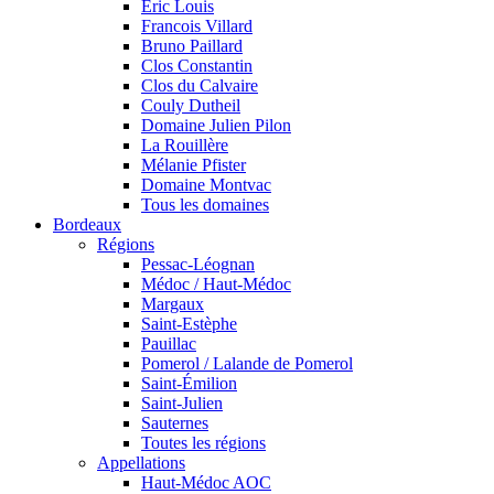
Eric Louis
Francois Villard
Bruno Paillard
Clos Constantin
Clos du Calvaire
Couly Dutheil
Domaine Julien Pilon
La Rouillère
Mélanie Pfister
Domaine Montvac
Tous les domaines
Bordeaux
Régions
Pessac-Léognan
Médoc / Haut-Médoc
Margaux
Saint-Estèphe
Pauillac
Pomerol / Lalande de Pomerol
Saint-Émilion
Saint-Julien
Sauternes
Toutes les régions
Appellations
Haut-Médoc AOC