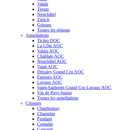
Valais
Tessin
Neuchâtel
Zürich
Grisons
Toutes les régions
Appellations
Ticino DOC
La Côte AOC
Valais AOC
Chablais AOC
Neuchâtel AOC
Vaud AOC
Dézaley Grand Cru AOC
Epesses AOC
Lavaux AOC
Saint-Saphorin Grand Cru Lavaux AOC
Vin de Pays Suisse
Toutes les appellations
Cépages
Chardonnay
Chasselas
Fendant
Cornalin
Gamaret