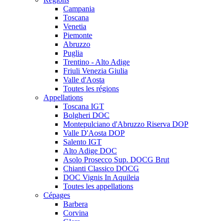
Campania
Toscana
Venetia
Piemonte
Abruzzo
Puglia
Trentino - Alto Adige
Friuli Venezia Giulia
Valle d'Aosta
Toutes les régions
Appellations
Toscana IGT
Bolgheri DOC
Montepulciano d'Abruzzo Riserva DOP
Valle D'Aosta DOP
Salento IGT
Alto Adige DOC
Asolo Prosecco Sup. DOCG Brut
Chianti Classico DOCG
DOC Vignis In Aquileia
Toutes les appellations
Cépages
Barbera
Corvina