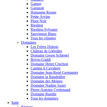
Gamay
Garanoir
Humagne Rouge
Petite Arvine
Pinot Noir
Riesling
Riesling-Sylvaner
Sauvignon Blanc
Tous les cépages
Domaines
Les Frères Dubois
Château de Glérolles
Domaine Georg Schlegel
Brivio-Gialdi
Domaine Henri Cruchon
Cantina il Cavaliere
Domaine Jean-René Germanier
Domaine la Baudelière
Domaine des Moines
Domaine Nadine Saxer
Pierre-Antoine Crettenand
Domaine Ruedin
Tous les domaines
Italie
Régions