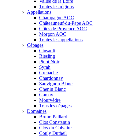
Vallée de la Loire
Toutes les régions
Appellations
Champagne AOC
Châteauneuf-du-Pape AOC
Côtes de Provence AOC
Morgon AOC
Toutes les appellations
Cépages
Cinsault
Riesling
Pinot Noir
Syrah
Grenache
Chardonnay
Sauvignon Blanc
Chenin Blanc
Gamay
Mourvèdre
Tous les cépages
Domaines
Bruno Paillard
Clos Constantin
Clos du Calvaire
Couly Dutheil