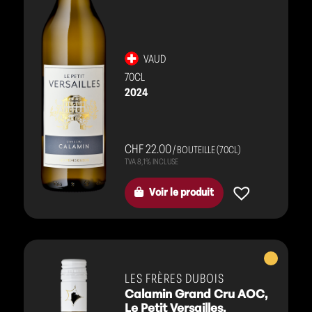
VAUD
70CL
2024
CHF 22.00
/ BOUTEILLE (70CL)
Voir le produit
Vins
blancs
LES FRÈRES DUBOIS
Calamin Grand Cru AOC,
Le Petit Versailles.