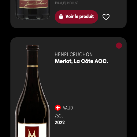
Voir le produit
Vins
rouges
HENRI CRUCHON
Merlot, La Côte AOC.
VAUD
75CL
2022