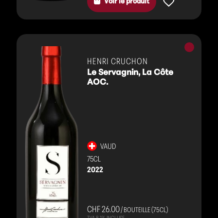
Voir le produit
Vins
rouges
HENRI CRUCHON
Le Servagnin, La Côte
AOC.
VAUD
75CL
2022
CHF 26.00
/ BOUTEILLE (75CL)