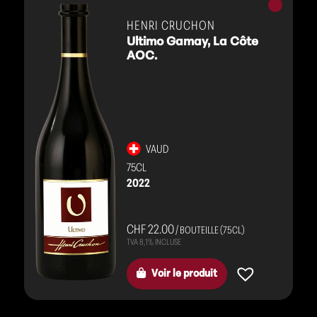
Vins
rouges
HENRI CRUCHON
Ultimo Gamay, La Côte
AOC.
VAUD
75CL
2022
CHF 22.00
/ BOUTEILLE (75CL)
Voir le produit