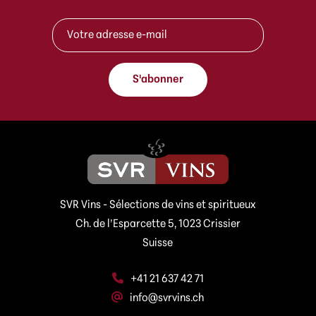
e
A
-
d
m
r
a
e
i
s
l
S'abonner
s
e
e
-
e
m
-
a
m
i
a
l
i
*
l
*
SVR Vins - Sélections de vins et spiritueux
Ch. de l’Esparcette 5, 1023 Crissier
Suisse
+41 21 637 42 71
info@svrvins.ch