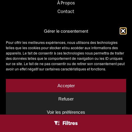
À Propos
Contact
Gérer le consentement
Informations
Pour offrir les meilleures expériences, nous utilisons des technologies
telles que les cookies pour stocker et/ou accéder aux informations des
Mon compte
appareils. Le fait de consentir à ces technologies nous permettra de traiter
Panier
des données telles que le comportement de navigation ou les ID uniques
sur ce site. Le fait de ne pas consentir ou de retirer son consentement peut
Wishlist
avoir un effet négatif sur certaines caractéristiques et fonctions.
Conditions de vente
Livraison
Accepter
Politique de confidentialité
Refuser
Mentions légales
Voir les préférences
Filtres
© Copyright 2026 -
SVR Vins
- Réalisé par
Swiss Creative Sàrl
Politique de confidentialité