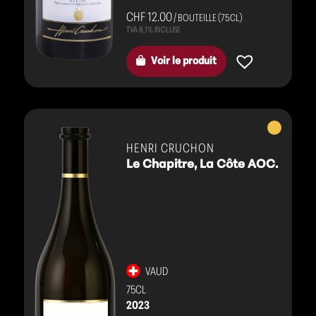
CHF 12.00
/ BOUTEILLE (75CL)
Voir le produit
Vins
blancs
HENRI CRUCHON
Le Chapitre, La Côte AOC.
VAUD
75CL
2023