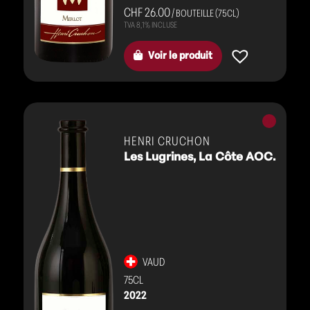
CHF 26.00
/ BOUTEILLE (75CL)
Voir le produit
Vins
rouges
HENRI CRUCHON
Les Lugrines, La Côte AOC.
VAUD
75CL
2022