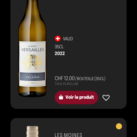
VAUD
35CL
2022
CHF 12.00
/ BOUTEILLE (35CL)
Voir le produit
Vins
blancs
LES MOINES