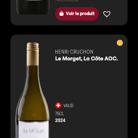
Voir le produit
Vins
blancs
HENRI CRUCHON
Le Morget, La Côte AOC.
VAUD
75CL
2024