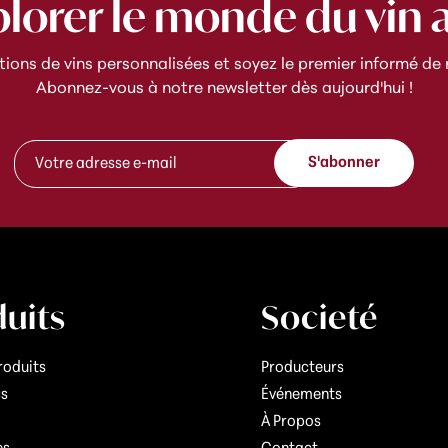
plorer le monde du vin 
ns de vins personnalisées et soyez le premier informé de n
Abonnez-vous à notre newsletter dès aujourd'hui !
e
A
-
S'abonner
d
m
r
a
e
i
s
l
s
A
e
d
e
r
-
e
uits
Societé
m
s
a
s
i
e
roduits
Producteurs
l
A
cs
Événements
d
*
r
À Propos
e