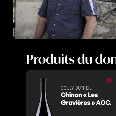
Produits du do
Vins
rouge
COULY-DUTHEIL
Chinon « Les
Gravières » AOC.