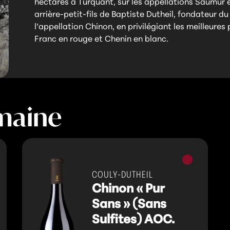
hectares à Turquant, sur les appellations Saumur
arrière-petit-fils de Baptiste Dutheil, fondateur 
l’appellation Chinon, en privilégiant les meilleur
Franc en rouge et Chenin en blanc.
maine
Vins
s
rouges
COULY-DUTHEIL
Chinon « Pur
Sans » (Sans
Sulfites) AOC.