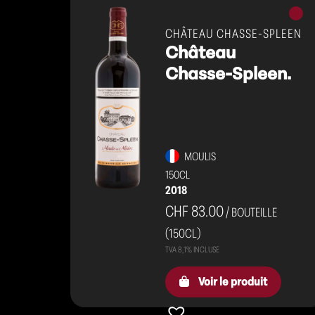
Vins
rouge
CHÂTEAU CHASSE-SPLEEN
Château
Chasse-Spleen.
MOULIS
150CL
2018
CHF 83.00
/ BOUTEILLE
(150CL)
Voir le produit