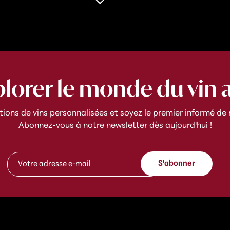
plorer le monde du vin 
ns de vins personnalisées et soyez le premier informé de n
Abonnez-vous à notre newsletter dès aujourd'hui !
*
A
*
S'abonner
d
A
r
d
e
r
s
e
s
s
e
s
e
e