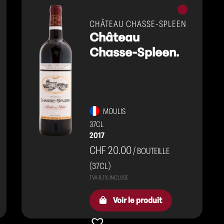
Vins
s
rouges
CHÂTEAU CHASSE-SPLEEN
Château
Chasse-Spleen.
MOULIS
37CL
2017
CHF 20.00
/ BOUTEILLE
(37CL)
Voir le produit