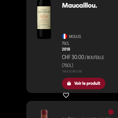
Maucaillou.
MOULIS
75CL
2018
CHF 30.00
/ BOUTEILLE
(75CL)
Voir le produit
Vins
rouge