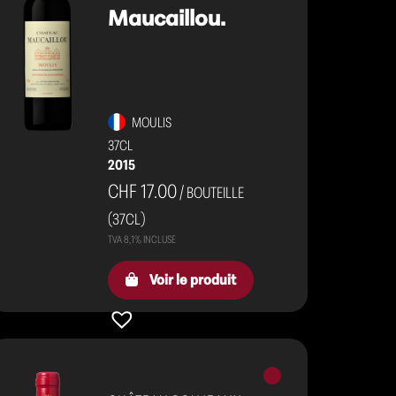
Maucaillou.
MOULIS
37CL
2015
CHF 17.00
/ BOUTEILLE
(37CL)
Voir le produit
Vins
rouges