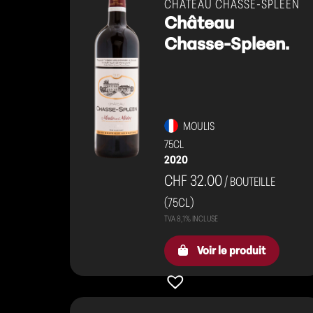
CHÂTEAU CHASSE-SPLEEN
Château
Chasse-Spleen.
MOULIS
75CL
2020
CHF 32.00
/ BOUTEILLE
(75CL)
Voir le produit