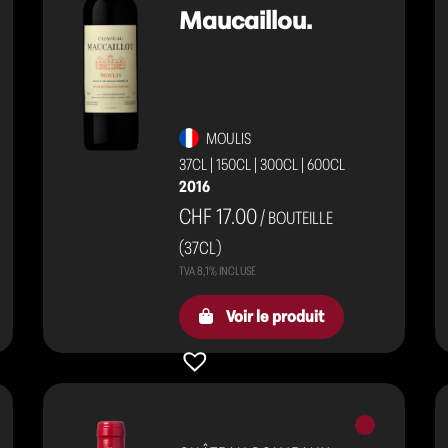
Maucaillou.
MOULIS
37CL
|
150CL
|
300CL
|
600CL
2016
CHF 17.00
/ BOUTEILLE
(37CL)
Voir le produit
Vins
s
rouges