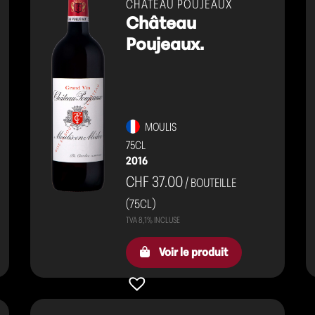
CHÂTEAU POUJEAUX
Château
Poujeaux.
MOULIS
75CL
2016
CHF 37.00
/ BOUTEILLE
(75CL)
Voir le produit