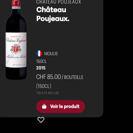
CHÂTEAU POUJEAUX
Château
Poujeaux.
MOULIS
150CL
2015
CHF 85.00
/ BOUTEILLE
(150CL)
Voir le produit