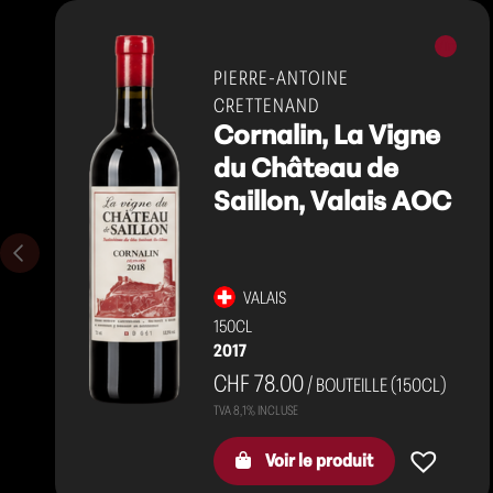
Vins
rouges
PIERRE-ANTOINE
CRETTENAND
Cornalin, La Vigne
du Château de
Saillon, Valais AOC
VALAIS
150CL
2017
CHF 78.00
/ BOUTEILLE (150CL)
Voir le produit