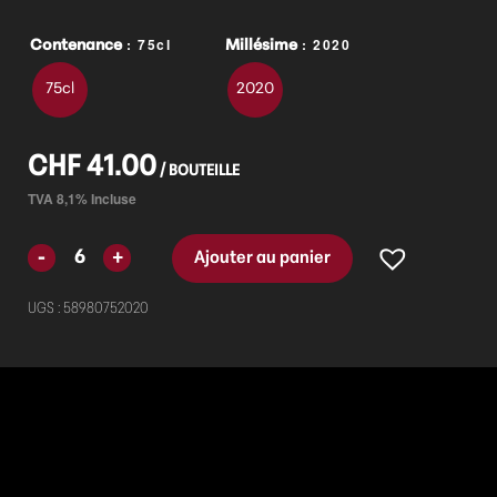
: 75cl
: 2020
Contenance
Millésime
75cl
2020
CHF
41.00
Ajouter au panier
UGS :
58980752020