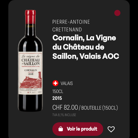
Vins
rouges
PIERRE-ANTOINE
CRETTENAND
Cornalin, La Vigne
du Château de
Saillon, Valais AOC
VALAIS
150CL
2015
CHF 82.00
/ BOUTEILLE (150CL)
Voir le produit