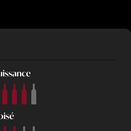
uissance
oisé