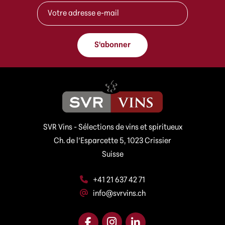
A
-
d
m
r
a
e
i
s
l
S'abonner
s
*
e
A
e
d
-
r
m
e
a
s
i
s
l
e
SVR Vins - Sélections de vins et spiritueux
*
Ch. de l’Esparcette 5, 1023 Crissier
Suisse
+41 21 637 42 71
info@svrvins.ch