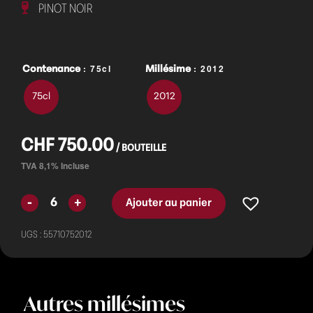
PINOT NOIR
: 75cl
: 2012
Contenance
Millésime
75cl
2012
CHF
750.00
Ajouter au panier
UGS :
55710752012
Autres millésimes