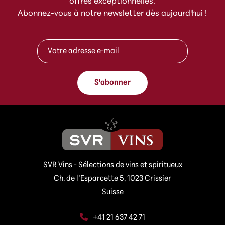
offres exceptionnelles.
Abonnez-vous à notre newsletter dès aujourd'hui !
e
A
-
d
m
r
a
e
i
s
l
S'abonner
s
e
e
-
e
m
-
a
m
i
a
l
i
e
l
-
SVR Vins - Sélections de vins et spiritueux
m
*
a
Ch. de l’Esparcette 5, 1023 Crissier
i
Suisse
l
+41 21 637 42 71