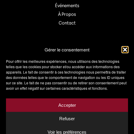
Événements
À Propos
Contact
Informations
Gérer le consentement
Mon compte
Pour offrir les meilleures expériences, nous utilisons des technologies
telles que les cookies pour stocker et/ou accéder aux informations des
Panier
appareils. Le fait de consentir à ces technologies nous permettra de traiter
des données telles que le comportement de navigation ou les ID uniques
Wishlist
sur ce site. Le fait de ne pas consentir ou de retirer son consentement peut
Conditions de vente
avoir un effet négatif sur certaines caractéristiques et fonctions.
Livraison
Politique de confidentialité
Accepter
Mentions légales
Refuser
Voir les préférences