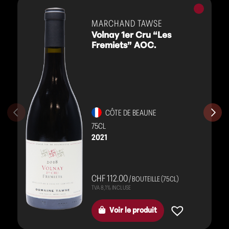
Vins
rouges
MARCHAND TAWSE
Volnay 1er Cru “Les
Fremiets” AOC.
CÔTE DE BEAUNE
75CL
2021
CHF 112.00
/ BOUTEILLE (75CL)
Voir le produit