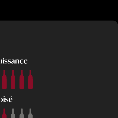
uissance
oisé