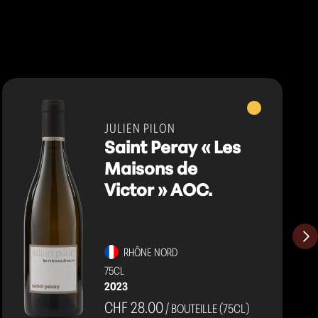
Vins
blancs
JULIEN PILON
Saint Peray « Les
Maisons de
Victor » AOC.
RHÔNE NORD
75CL
2023
CHF 28.00
/ BOUTEILLE (75CL)