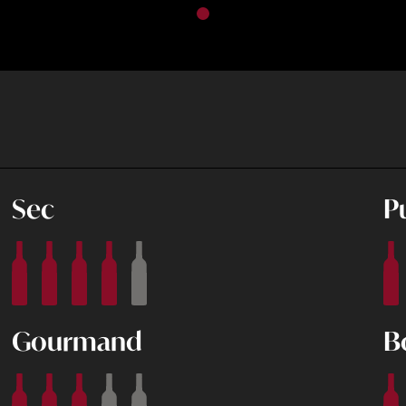
Sec
P
Gourmand
B