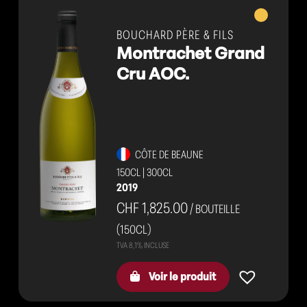
Vins
blancs
BOUCHARD PÈRE & FILS
Montrachet Grand
Cru AOC.
CÔTE DE BEAUNE
150CL
|
300CL
2019
CHF 1,825.00
/ BOUTEILLE
(150CL)
Voir le produit