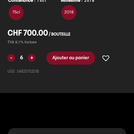
: 75cl
: 2018
Contenance
Millésime
75cl
2018
CHF
700.00
Ajouter au panier
UGS :
54820752018